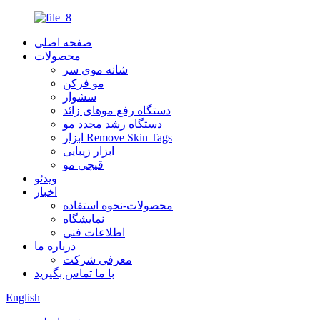
صفحه اصلی
محصولات
شانه موی سر
مو فرکن
سشوار
دستگاه رفع موهای زائد
دستگاه رشد مجدد مو
ابزار Remove Skin Tags
ابزار زیبایی
قیچی مو
ویدئو
اخبار
محصولات-نحوه استفاده
نمایشگاه
اطلاعات فنی
درباره ما
معرفی شرکت
با ما تماس بگیرید
English